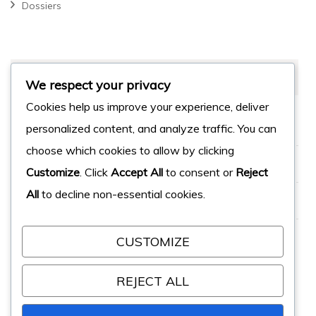
Dossiers
MÉTA
We respect your privacy
Cookies help us improve your experience, deliver
Connexion
personalized content, and analyze traffic. You can
choose which cookies to allow by clicking
Flux des publications
Customize
. Click
Accept All
to consent or
Reject
All
to decline non-essential cookies.
Flux des commentaires
Site de WordPress-FR
CUSTOMIZE
REJECT ALL