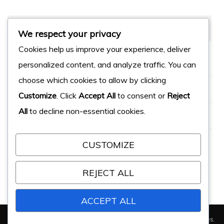
MÉTA
We respect your privacy
Cookies help us improve your experience, deliver
Connexion
personalized content, and analyze traffic. You can
choose which cookies to allow by clicking
Flux des publications
Customize
. Click
Accept All
to consent or
Reject
All
to decline non-essential cookies.
Flux des commentaires
Site de WordPress-FR
CUSTOMIZE
REJECT ALL
ACCEPT ALL
© Copyright 2026
Réflexologie Francetio
. Tous droits réservés.