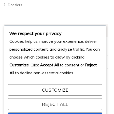
Dossiers
MÉTA
We respect your privacy
Cookies help us improve your experience, deliver
Connexion
personalized content, and analyze traffic. You can
choose which cookies to allow by clicking
Flux des publications
Customize
. Click
Accept All
to consent or
Reject
All
to decline non-essential cookies.
Flux des commentaires
Site de WordPress-FR
CUSTOMIZE
REJECT ALL