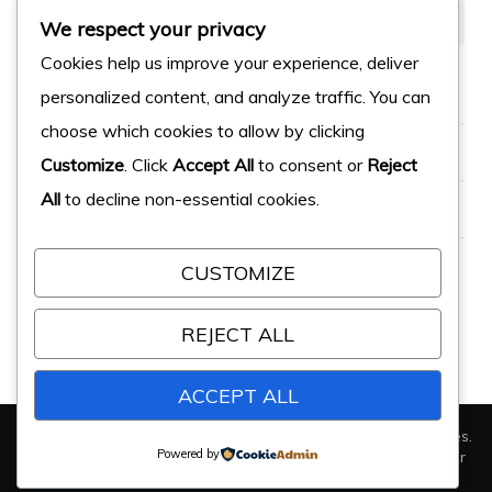
MÉTA
We respect your privacy
Cookies help us improve your experience, deliver
Connexion
personalized content, and analyze traffic. You can
choose which cookies to allow by clicking
Flux des publications
Customize
. Click
Accept All
to consent or
Reject
All
to decline non-essential cookies.
Flux des commentaires
Site de WordPress-FR
CUSTOMIZE
REJECT ALL
ACCEPT ALL
© Copyright 2026
Réflexologie Francetio
. Tous droits réservés.
Powered by
Fashion Diva | Développé par
Blossom Themes
.Propulsé par
WordPress
.