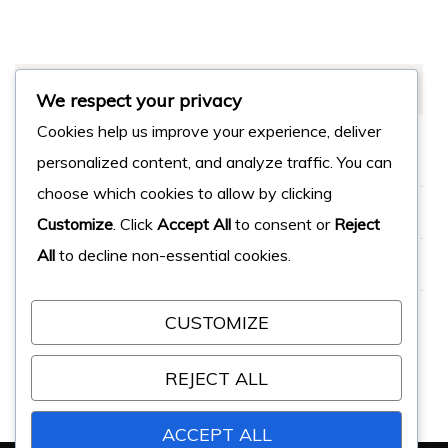
MÉTA
We respect your privacy
Cookies help us improve your experience, deliver
Connexion
personalized content, and analyze traffic. You can
choose which cookies to allow by clicking
Flux des publications
Customize
. Click
Accept All
to consent or
Reject
All
to decline non-essential cookies.
Flux des commentaires
Site de WordPress-FR
CUSTOMIZE
REJECT ALL
ACCEPT ALL