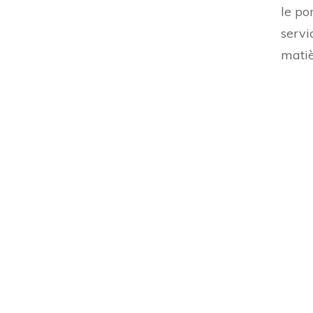
le po
servi
matiè