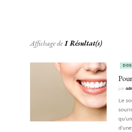
Affichage de
1 Résultat(s)
DOS
Pour
par
ad
Le so
souri
qu’un
d’une