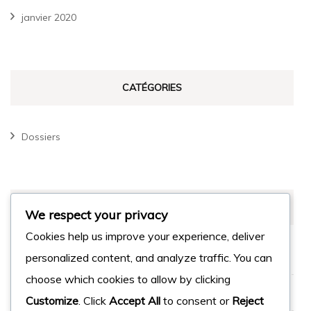
janvier 2020
CATÉGORIES
Dossiers
MÉTA
We respect your privacy
Cookies help us improve your experience, deliver
Connexion
personalized content, and analyze traffic. You can
choose which cookies to allow by clicking
Flux des publications
Customize
. Click
Accept All
to consent or
Reject